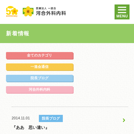
新着情報
全てのカテゴリ
一進会通信
院長ブログ
河合外科内科
2014.11.01
院長ブログ
『ああ 思い違い』