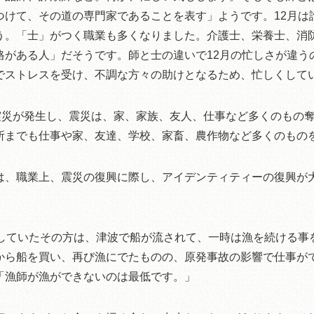
つけて、その道の専門家であることを表す」ようです。12月は
う。「士」がつく職業も多くなりました。介護士、栄養士、消
格がある人」だそうです。師と士の違いで12月の忙しさが違う
でストレスを受け、不調な方々の助けとなるため、忙しくして
大震災が発生し、震災は、家、家族、友人、仕事など多くのもの
所までも仕事や家、友達、学校、家畜、農作物など多くのもの
は、職業上、震災の復興に際し、アイデンティティーの復興が
をしていたその方は、津波で船が流されて、一時は漁を続ける事
から船を買い、再び漁にでたものの、原発事故の影響で仕事が
「漁師が漁ができないのは最低です。」