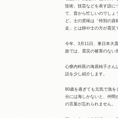
技術、技芸などを表す語に
て、昔から忙しいのでしょ
ど。士の意味は「特別の資
走」とは師や士の方が震災
今年、3月11日、東日本
故では、震災の被害のない
心療内科医の海原純子さん
話を少し紹介します。
80歳を過ぎても元気で漁
分には海しかないと、仲間
の言葉が忘れられません。