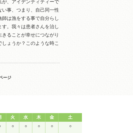
れが、アイデンティティーで
ない事、つまり、自己同一性
漁師は漁をする事で自分らし
ます。我々は患者さんを治し
生きることが幸せにつながり
でしょうか？このような時こ
ページ
月
火
水
木
金
土
○
○
○
○
○
○