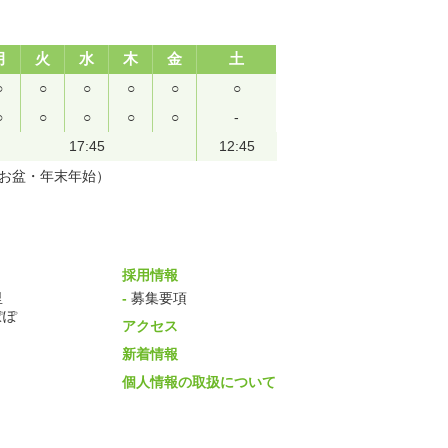
月
火
水
木
金
土
○
○
○
○
○
○
○
○
○
○
○
-
17:45
12:45
（お盆・年末年始）
採用情報
里
-
募集要項
ぽぽ
アクセス
新着情報
個人情報の取扱について