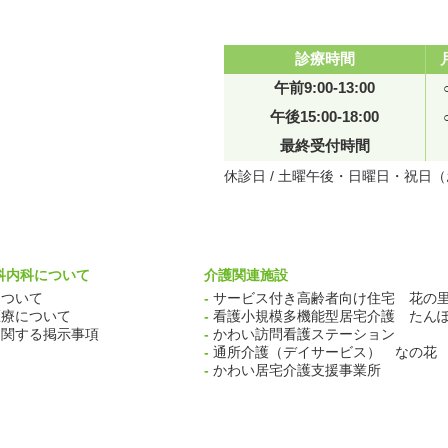
診療時間
午前9:00-13:00
午後15:00-18:00
最終受付時間
休診日 / 土曜午後・日曜日・祝日
科内科について
介護関連施設
ついて
-
サービス付き高齢者向け住宅 花の
療について
-
看護小規模多機能型居宅介護 たん
関する掲示事項
-
かわい訪問看護ステーション
-
通所介護（デイサービス） なの花
-
かわい居宅介護支援事業所