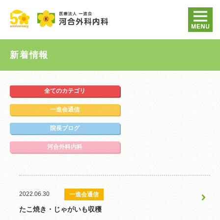
新着情報
全てのカテゴリ
一進会通信
院長ブログ
河合外科内科
2022.06.30
一進会通信
たこ焼き・じゃがいも収穫