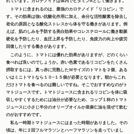
れています。カロテノイドは体内でビタミンAとして働きます。
トマトに含まれるのは、最強のカロテノイド「リコピン」で
す。その効果は強い抗酸化作用に加え、余分な活性酸素を除去し
老化の原因となる酸化ストレスから体を守る働きがあります。例
えば、肌のしみを予防する美白効果やコレステロールに働き動脈
硬化を予防したり、血圧上昇を予防したり、免疫力の向上や疲労
回復したりする働きがあります。
このように、トマトには優れた効果がありますが、どのくらい
食べれば良いのでしょうか。赤い色素であるリコピンをたくさん
摂取するには、真っ赤に完熟したＭサイズのトマトを２個、ある
いはミニトマトなら１０−１５個が必要となります。朝からこれ
だけトマトを食べるのは難しいですね。そこでおすすめなのがト
マトジュースです。トマトジュースに含まれるリコピンを体に吸
収しやすくするためには油分が必要なため、コップ１杯のトマト
ジュースに小さじ半分のオリーブオイルか亜麻仁油を混ぜて飲む
のがおすすめです。
私も一時期トマトジュースにはまった時期がありました。その
頃は、年に２回フルマラソンとハーフマラソンを走っていまし