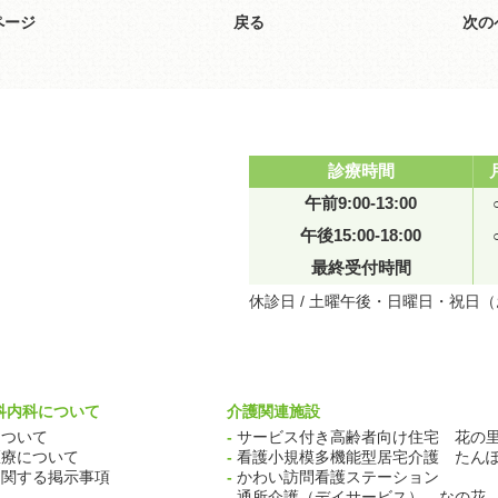
ページ
戻る
次の
診療時間
午前9:00-13:00
午後15:00-18:00
最終受付時間
休診日 / 土曜午後・日曜日・祝日
科内科について
介護関連施設
ついて
-
サービス付き高齢者向け住宅 花の
療について
-
看護小規模多機能型居宅介護 たん
関する掲示事項
-
かわい訪問看護ステーション
-
通所介護（デイサービス） なの花