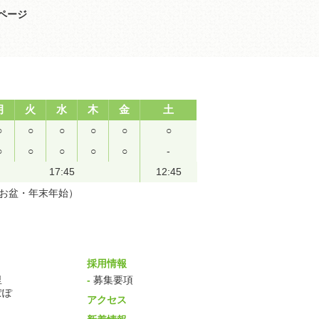
ページ
月
火
水
木
金
土
○
○
○
○
○
○
○
○
○
○
○
-
17:45
12:45
（お盆・年末年始）
採用情報
里
-
募集要項
ぽぽ
アクセス