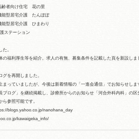
高齢者向け住宅 花の里
機能型居宅介護 たんぽぽ
機能型居宅介護 ひまわり
看護ステーション
した。
体の福利厚生等を紹介。求人の有無、募集条件を記載した頁を新設しま
ログを再開しました。
止まっていましたが、今後は新着情報の「一進会通信」でお知らせしま
長ブログ」を継続掲載し、診療所からのお知らせ「河合外科内科」の区
から参照可能です。
ogs.yahoo.co.jp/nanohana_day
.co.jp/kawaigeka_info/