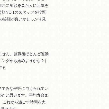
同時に笑顔を見た人に元気を
顔NO.1のスタッフを投票
フの笑顔が良いかしっかり見
ません。就職後ほとんど運動
ギングから始めようかな？）
する
中でみな平等に与えられてい
のだと思います。平均寿命ま
す。これから過ごす時間を大
と思います。