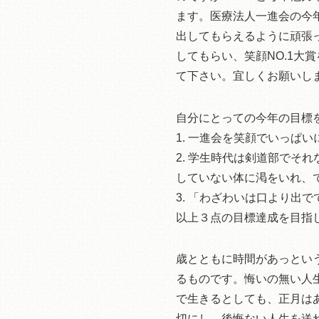
ます。医療法人一進会の今
出してもらえるように頑張
してもらい、笑顔NO.1
て下さい。宜しくお願いし
自分にとっての今年の目標
1. 一進会を笑顔でいっぱい
2. 学生時代は剣道部でそ
していない体に渇をいれ、
3. 「わざわいは口より出
以上３点の目標達成を目指
歳とともに時間があっとい
るものです。悔いの無い人
で生きるとしても、正月は
切にし、後悔ない人生を送