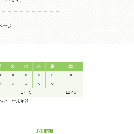
ページ
月
火
水
木
金
土
○
○
○
○
○
○
○
○
○
○
○
-
17:45
12:45
（お盆・年末年始）
採用情報