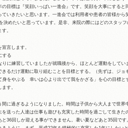
年の目標は『笑顔いっぱい一進会』です。笑顔を大事にすると
っていきたいと思います。一進会では利用者や患者の皆様から笑
大賞を決めたいと思っています。是非、来院の際にはどのスタッ
ます。
を宣言します。
にする
れなりに練習していましたが就職後から、ほとんど運動をしてい
できるだけ運動に取り組むことを目標とする。（先ずは、ジョ
でて身をやぶる 幸いは心より出でて我をかざる」を心の目標と
します。
う間に過ぎるようになりました。時間は子供から大人まで世界
生を送った人達は仕事も遊びも充実した時間を過ごして生きた
あと36回しか迎える事ができません。暑い夏などあと35回で
れるように、まず、平成22年を積極的に充実した1年にしたい